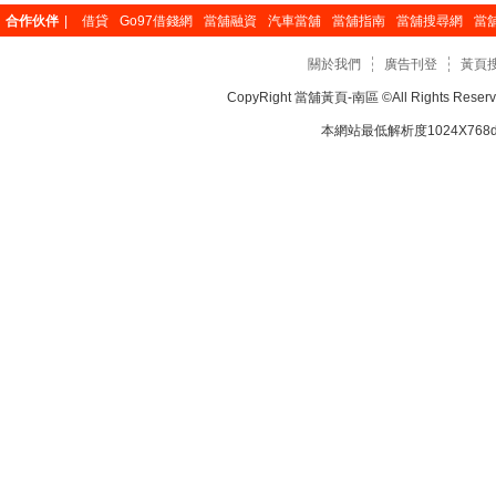
合作伙伴
|
借貸
Go97借錢網
當舖融資
汽車當舖
當舖指南
當舖搜尋網
當
關於我們
廣告刊登
黃頁
CopyRight
當舖黃頁-南區
©All Rights Re
本網站最低解析度1024X768dp