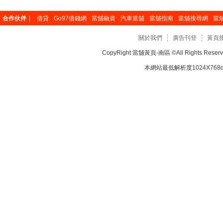
合作伙伴
|
借貸
Go97借錢網
當舖融資
汽車當舖
當舖指南
當舖搜尋網
當
關於我們
廣告刊登
黃頁
CopyRight
當舖黃頁-南區
©All Rights Re
本網站最低解析度1024X768dp