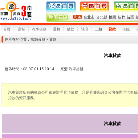
台北市
台北縣
桃園
新竹
苗栗
首頁
當舖
汽車借款
週轉
借款
貼現
二胎
貸款
借錢
你所在的位置：
當舖黃頁
> 貸款
汽車貸款
發佈時間：08-07-01 15:10:14
來源:
汽車當舖
汽車貸款所有的融資公司都在辦理此項業務，只是看哪家融資公司在辦理汽車貸款
貸款的資訊服務。
汽車貸款